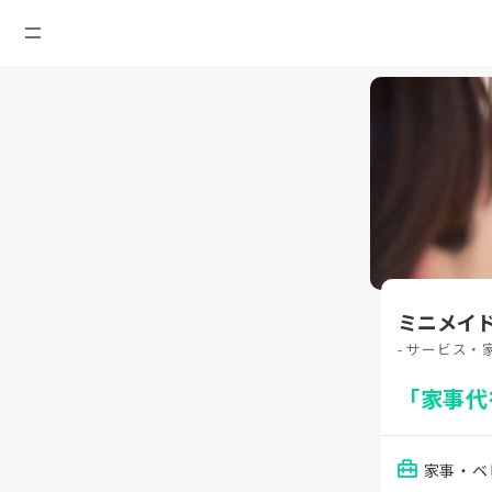
ミニメイ
- サービス・
「家事代
家事・ベ