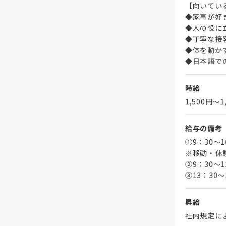
【向いてい
◆家事が好
◆人の役に
◆丁寧な接
◆体を動か
◆日本語で
時給
1,500円〜1
給与の備考
①9：30～
※移動・休
➁9：30～1
③13：30～
昇給
社内規定に