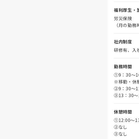
福利厚生・
労災保険
（月の勤務
社内制度
研修有、入
勤務時間
①9：30～
※移動・休
➁9：30～1
③13：30～
休憩時間
①12:00～
➁なし
③なし