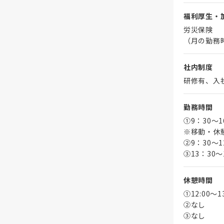
福利厚生・
労災保険
（月の勤務
社内制度
研修有、入
勤務時間
①9：30～
※移動・休
➁9：30～1
③13：30～
休憩時間
①12:00～
➁なし
③なし