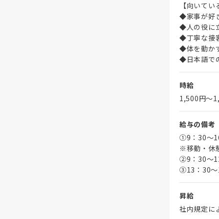
【向いてい
◆家事が好
◆人の役に
◆丁寧な接
◆体を動か
◆日本語で
時給
1,500円〜1
給与の備考
①9：30～
※移動・休
➁9：30～1
③13：30～
昇給
社内規定に