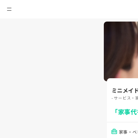
ミニメイ
- サービス・
「家事代
家事・ベ