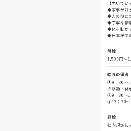
【向いてい
◆家事が好
◆人の役に
◆丁寧な接
◆体を動か
◆日本語で
時給
1,500円〜1
給与の備考
①9：30～
※移動・休
➁9：30～1
③13：30～
昇給
社内規定に