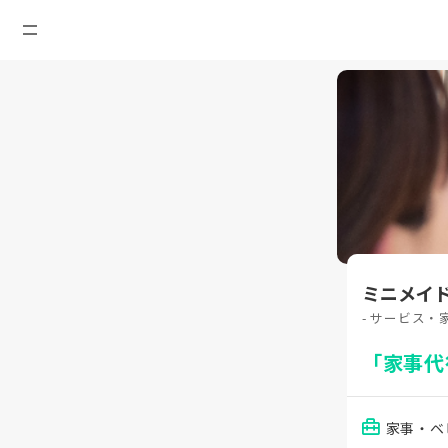
ミニメイ
- サービス・
「家事代
家事・ベ