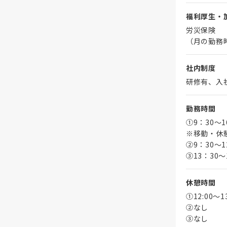
福利厚生・
労災保険
（月の勤務
社内制度
研修有、入
勤務時間
①9：30～
※移動・休
➁9：30～1
③13：30～
休憩時間
①12:00～
➁なし
③なし