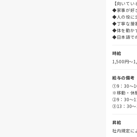
【向いてい
◆家事が好
◆人の役に
◆丁寧な接
◆体を動か
◆日本語で
時給
1,500円〜1
給与の備考
①9：30～
※移動・休
➁9：30～1
③13：30～
昇給
社内規定に