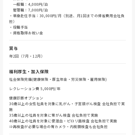
一般職：4,000円/泊
管理職：7,000円/泊
・単身赴任手当：30,000円/月（別途、月1回までの帰省費用会社負
担）
・役職手当
・資格取得お祝い金
賞与
年2回（7月・12月）
福利厚生・加入保険
社会保険完備(健康保険・厚生年金・労災保険・雇用保険)
レクレーション費 5,000円/年
健康診断オプション
30歳以上の女性社員を対象に乳がん・子宮頸がん検査 会社負担で実
施
35歳以上の社員を対象に胃がん検査 会社負担で実施
40歳以上の社員を対象に便潜血・ピロリ菌検査 会社負担で実施
⇒再検査が必要な場合の胃カメラ・内視鏡検査も会社負担