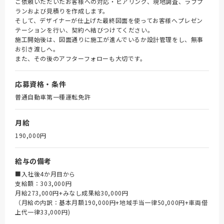
ご依頼いただいたお客様への対応・ヒアリング、現地調査、ラフプ
ランおよび見積りを作成します。
そして、デザイナーが仕上げた最終図面を使ってお客様へプレゼン
テーションを行い、契約へ結びつけてください。
施工開始後は、図面通りに施工が進んでいるか設計管理をし、無事
お引き渡しへ。
また、その後のアフターフォローも大切です。
応募資格・条件
普通自動車第一種運転免許
月給
190,000円
給与の備考
■入社後4か月目から
支給額：303,000円
月給273,000円+みなし成果給30,000円
（月給の内訳：基本月額190,000円+地域手当一律50,000円+車両借
上代一律33,000円)