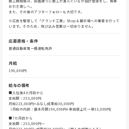
施工開始後は、図面通りに施工が進んでいるか設計管理をし、無事
お引き渡しへ。
また、その後のアフターフォローも大切です。
※広告を駆使して「グランド工房」Shop＆展示場への集客を行って
います。そのため、飛び込み営業は一切ありません。
応募資格・条件
普通自動車第一種運転免許
月給
190,000円
給与の備考
■入社後4カ月目から
支給額：253,000円
月給223,000円+みなし成果給30,000円
（月給の内訳：基本月額190,000円+車両借上代一律33,000円)
■7カ月目から
支給額：253,000円～
月給223,000円+成果給30,000円～（個人の成績による）