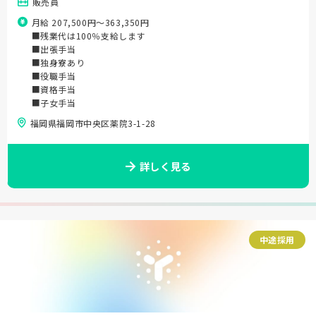
販売員
月給 207,500円〜363,350円
■残業代は100％支給します
■出張手当
■独身寮あり
■役職手当
■資格手当
■子女手当
福岡県福岡市中央区薬院3-1-28
詳しく見る
中途採用