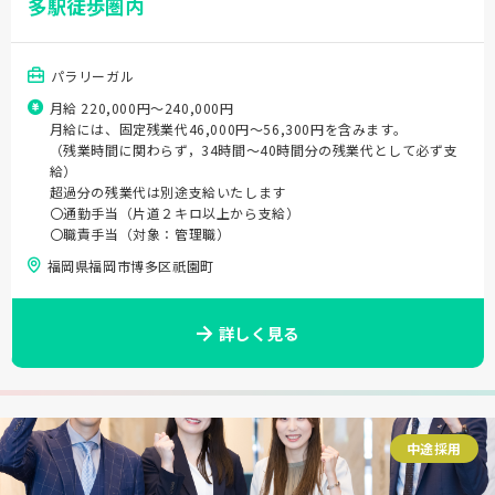
多駅徒歩圏内
パラリーガル
月給 220,000円〜240,000円
月給には、固定残業代46,000円～56,300円を含みます。
（残業時間に関わらず，34時間～40時間分の残業代として必ず支
給）
超過分の残業代は別途支給いたします
〇通勤手当（片道２キロ以上から支給）
〇職責手当（対象：管理職）
福岡県福岡市博多区祇園町
詳しく見る
中途採用