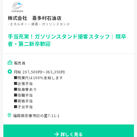
株式会社 喜多村石油店
- エネルギー・資源・ガソリンスタンド
手当充実！ガソリンスタンド接客スタッフ｜既卒
者・第二新卒歓迎
販売員
月給 207,500円〜363,350円
■残業代は100％支給します
■出張手当
■独身寮あり
■役職手当
■資格手当
■子女手当
福岡県宗像市日の里7-11-1
詳しく見る