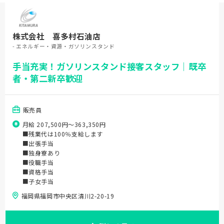
株式会社 喜多村石油店
- エネルギー・資源・ガソリンスタンド
手当充実！ガソリンスタンド接客スタッフ｜既卒
者・第二新卒歓迎
販売員
月給 207,500円〜363,350円
■残業代は100％支給します
■出張手当
■独身寮あり
■役職手当
■資格手当
■子女手当
福岡県福岡市中央区清川2-20-19