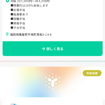
月給 207,500円〜363,350円
■残業代は100％支給します
■出張手当
■独身寮あり
■役職手当
■資格手当
■子女手当
福岡県糟屋郡宇美町貴船3-14-8
詳しく見る
中途採用