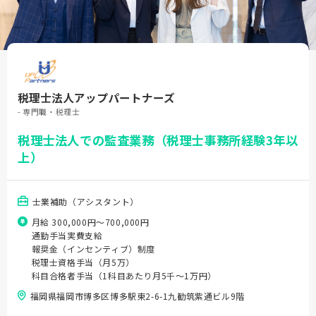
税理士法人アップパートナーズ
- 専門職・税理士
税理士法人での監査業務（税理士事務所経験3年以
上）
士業補助（アシスタント）
月給 300,000円〜700,000円
通勤手当実費支給
報奨金（インセンティブ）制度
税理士資格手当（月5万）
科目合格者手当（1科目あたり月5千～1万円）
福岡県福岡市博多区博多駅東2-6-1九勧筑紫通ビル9階