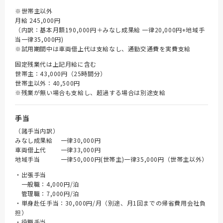
※世帯主以外
月給 245,000円
（内訳：基本月額190,000円＋みなし成果給 一律20,000円+地域手
当一律35,000円)
※試用期間中は車両借上代は支給なし、通勤交通費を実費支給
固定残業代は上記月給に含む
世帯主：43,000円（25時間分）
世帯主以外：40,500円
※残業が無い場合も支給し、超過する場合は別途支給
手当
（諸手当内訳）
みなし成果給 一律30,000円
車両借上代 一律33,000円
地域手当 一律50,000円(世帯主)一律35,000円（世帯主以外）
・出張手当
一般職：4,000円/泊
管理職：7,000円/泊
・単身赴任手当：30,000円/月（別途、月1回までの帰省費用会社負
担）
・役職手当