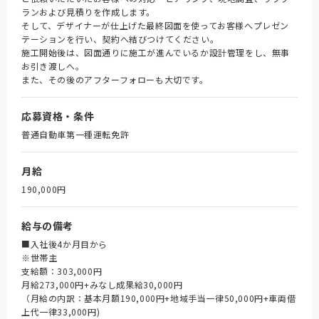
ランおよび見積りを作成します。
そして、デザイナーが仕上げた最終図面を使ってお客様へプレゼン
テーションを行い、契約へ結びつけてください。
施工開始後は、図面通りに施工が進んでいるか設計管理をし、無事
お引き渡しへ。
また、その後のアフターフォローも大切です。
応募資格・条件
普通自動車第一種運転免許
月給
190,000円
給与の備考
■入社後4か月目から
※世帯主
支給額：303,000円
月給273,000円+みなし成果給30,000円
（月給の内訳：基本月額190,000円+地域手当一律50,000円+車両借
上代一律33,000円)