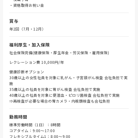
・資格取得お祝い金
賞与
年2回（7月・12月）
福利厚生・加入保険
社会保険完備(健康保険・厚生年金・労災保険・雇用保険)
レクレーション費 10,000円/年
健康診断オプション
30歳以上の女性社員を対象に乳がん・子宮頸がん検査 会社負担で実
施
35歳以上の社員を対象に胃がん検査 会社負担で実施
40歳以上の社員を対象に便潜血・ピロリ菌検査 会社負担で実施
⇒再検査が必要な場合の胃カメラ・内視鏡検査も会社負担
勤務時間
標準労働時間（1日）：8時間
コアタイム：9:00～17:00
フレキシブルタイム1：8:00～9:00