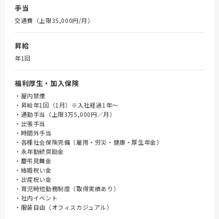
手当
交通費（上限35,000円/月）
昇給
年1回
福利厚生・加入保険
・屋内禁煙
・昇給年1回（1月）※入社経過1年～
・通勤手当（上限3万5,000円／月）
・出張手当
・時間外手当
・各種社会保険完備（雇用・労災・健康・厚生年金）
・永年勤続奨励金
・慶弔見舞金
・結婚祝い金
・出産祝い金
・育児時短勤務制度（取得実績あり）
・社内イベント
・服装自由（オフィスカジュアル）