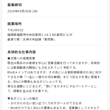
募集締切
2026年09月30日 (水)
就業場所
〒8100022
福岡県福岡市中央区薬院1-14-5 MG薬院ビル3F
最寄り駅：天神大牟田線「薬院駅」
具体的な仕事内容
◆式場への提案営業
現在は既存のお客様を中心に営業活動を行っておりますが、将来的
には新規顧客の開拓にも力を入れていく予定です。
BtoBメインではありますが、その先にいる新郎新婦様のために何が
できるか等「一生に一度の大切な瞬間」をどう彩るかを常に意識す
る、BtoCの要素もあるポジションです。
単なる提案にとどまらず、"想い"をカタチにするパートナーとし
て、感動を生み出す仕事です。
▼本ポジションの魅力
・かけがえのない思い出づくりのサポートができる点
・BtoBだけでなくBtoCの要素もあるため、営業職としてスキルア