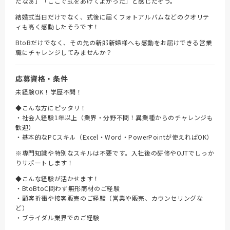
だなぁ」「ここで式をあげてよかった」と感じたそう。
結婚式当日だけでなく、式後に届くフォトアルバムなどのクオリテ
ィも高く感動したそうです！
BtoBだけでなく、その先の新郎新婦様へも感動をお届けできる営業
職にチャレンジしてみませんか？
応募資格・条件
未経験OK！学歴不問！
◆こんな方にピッタリ！
・社会人経験1年以上（業界・分野不問！異業種からのチャレンジも
歓迎）
・基本的なPCスキル（Excel・Word・PowerPointが使えればOK）
※専門知識や特別なスキルは不要です。入社後の研修やOJTでしっか
りサポートします！
◆こんな経験が活かせます！
・BtoBtoC問わず無形商材のご経験
・顧客折衝や接客販売のご経験（営業や販売、カウンセリングな
ど）
・ブライダル業界でのご経験