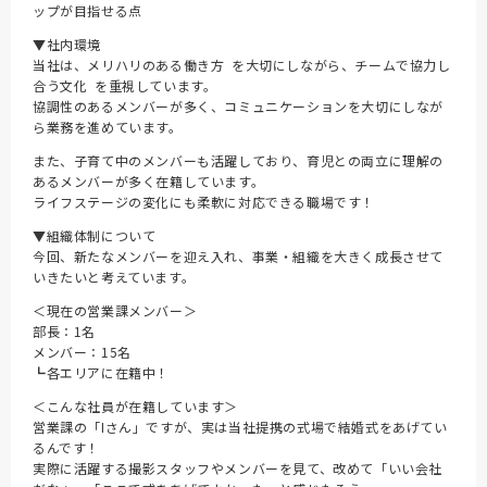
ップが目指せる点
▼社内環境
当社は、メリハリのある働き方 を大切にしながら、チームで協力し
合う文化 を重視しています。
協調性のあるメンバーが多く、コミュニケーションを大切にしなが
ら業務を進めています。
また、子育て中のメンバーも活躍しており、育児との両立に理解の
あるメンバーが多く在籍しています。
ライフステージの変化にも柔軟に対応できる職場です！
▼組織体制について
今回、新たなメンバーを迎え入れ、事業・組織を大きく成長させて
いきたいと考えています。
＜現在の営業課メンバー＞
部長：1名
メンバー：15名
┗各エリアに在籍中！
＜こんな社員が在籍しています＞
営業課の「Iさん」ですが、実は当社提携の式場で結婚式をあげてい
るんです！
実際に活躍する撮影スタッフやメンバーを見て、改めて「いい会社