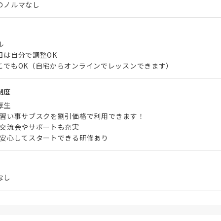
のノルマなし
ル
日は自分で調整OK
こでもOK（自宅からオンラインでレッスンできます）
制度
厚生
ン習い事サブスクを割引価格で利用できます！
の交流会やサポートも充実
も安心してスタートできる研修あり
なし