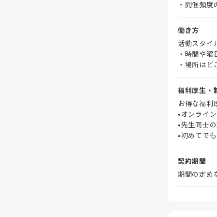
・開催頻度
働き方
活動スタイ
・時間や曜
・場所はど
福利厚生・
お得な福利
•オンライ
•先生同士
•初めてで
契約期間
期間の定め