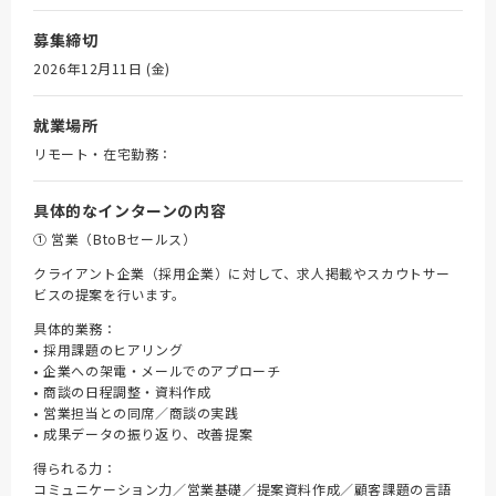
募集締切
2026年12月11日 (金)
就業場所
リモート・在宅勤務：
具体的なインターンの内容
① 営業（BtoBセールス）
クライアント企業（採用企業）に対して、求人掲載やスカウトサー
ビスの提案を行います。
具体的業務：
• 採用課題のヒアリング
• 企業への架電・メールでのアプローチ
• 商談の日程調整・資料作成
• 営業担当との同席／商談の実践
• 成果データの振り返り、改善提案
得られる力：
コミュニケーション力／営業基礎／提案資料作成／顧客課題の言語