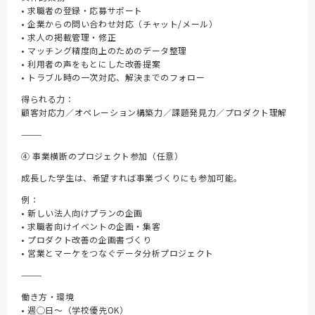
• 求職者の登録・応募サポート
• 企業からの問い合わせ対応（チャット/メール）
• 求人の掲載管理・修正
• マッチング精度向上のためのデータ整理
• 利用者の声をもとにした改善提案
• トラブル時の一次対応、解決までのフォロー
得られる力：
顧客対応力／オペレーション構築力／課題発見力／プロダクト理解
⸻
④ 事業横断のプロジェクト参加（任意）
成長した学生は、希望すれば事業づくりにも参加可能。
例：
• 新しい法人向けプランの企画
• 求職者向けイベントの企画・集客
• プロダクト改善の企画書づくり
• 営業とマーケをつなぐデータ分析プロジェクト
⸻
働き方・環境
• 週◯日〜（学校優先OK）