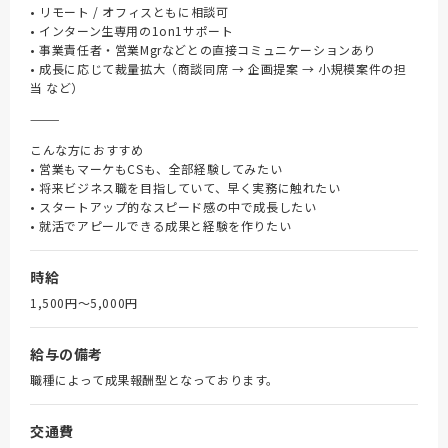
• リモート / オフィスともに相談可
• インターン生専用の1on1サポート
• 事業責任者・営業Mgrなどとの直接コミュニケーションあり
• 成長に応じて裁量拡大（商談同席 → 企画提案 → 小規模案件の担
当 など）
⸻
こんな方におすすめ
• 営業もマーケもCSも、全部経験してみたい
• 将来ビジネス職を目指していて、早く実務に触れたい
• スタートアップ的なスピード感の中で成長したい
• 就活でアピールできる成果と経験を作りたい
時給
1,500円〜5,000円
給与の備考
職種によって成果報酬型となっております。
交通費