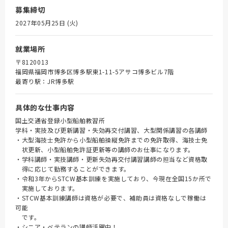
募集締切
2027年05月25日 (火)
就業場所
〒8120013
福岡県福岡市博多区博多駅東1-11-5アサコ博多ビル7階
最寄り駅：JR博多駅
具体的な仕事内容
国土交通省登録小型船舶教習所
学科・実技及び更新講習・失効再交付講習、大型関係講習の各講師
・大型海技士免許から小型船舶操縦免許までの免許取得、海技士免
状更新、小型船舶免許証更新等の講師のお仕事になります。
・学科講師・実技講師・更新失効再交付講習講師の担当など資格取
得に応じて勤務することができます。
・令和3年からSTCW基本訓練を実施しており、今現在全国15か所で
実施しております。
・STCW基本訓練講師は資格が必要で、補助員は資格なしで稼働は
可能
です。
・シニア・ベテランの講師活躍中！