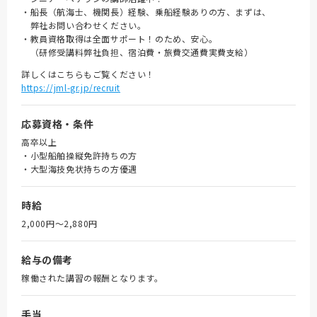
・船長（航海士、機関長）経験、乗船経験ありの方、まずは、
弊社お問い合わせください。
・教員資格取得は全面サポート！のため、安心。
（研修受講料弊社負担、宿泊費・旅費交通費実費支給）
詳しくはこちらもご覧ください！
https://jml-gr.jp/recruit
応募資格・条件
高卒以上
・小型船舶操縦免許持ちの方
・大型海技免状持ちの方優遇
時給
2,000円〜2,880円
給与の備考
稼働された講習の報酬となります。
手当