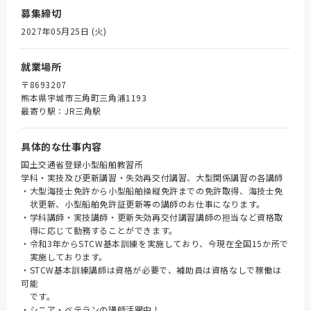
募集締切
2027年05月25日 (火)
就業場所
〒8693207
熊本県宇城市三角町三角浦1193
最寄り駅：JR三角駅
具体的な仕事内容
国土交通省登録小型船舶教習所
学科・実技及び更新講習・失効再交付講習、大型関係講習の各講師
・大型海技士免許から小型船舶操縦免許までの免許取得、海技士免
状更新、小型船舶免許証更新等の講師のお仕事になります。
・学科講師・実技講師・更新失効再交付講習講師の担当など資格取
得に応じて勤務することができます。
・令和3年からSTCW基本訓練を実施しており、今現在全国15か所で
実施しております。
・STCW基本訓練講師は資格が必要で、補助員は資格なしで稼働は
可能
です。
・シニア・ベテランの講師活躍中！