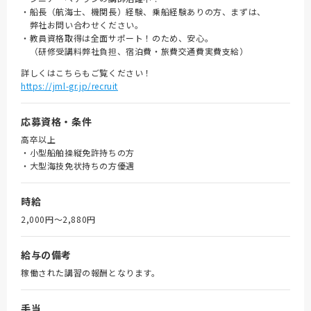
・船長（航海士、機関長）経験、乗船経験ありの方、まずは、
弊社お問い合わせください。
・教員資格取得は全面サポート！のため、安心。
（研修受講料弊社負担、宿泊費・旅費交通費実費支給）
詳しくはこちらもご覧ください！
https://jml-gr.jp/recruit
応募資格・条件
高卒以上
・小型船舶操縦免許持ちの方
・大型海技免状持ちの方優遇
時給
2,000円〜2,880円
給与の備考
稼働された講習の報酬となります。
手当