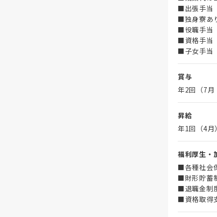
■出張手当
■独身寮あ
■役職手当
■資格手当
■子女手当
賞与
年2回（7月
昇給
年1回（4月
福利厚生・
■各種社会
■財形貯蓄
■退職金制
■資格取得