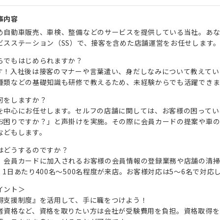
事内容
め自動車販売、車検、整備などのサービスを提供している当社。あ
ビスステーション（SS）で、接客を含めた店舗運営をお任せします
らでもはじめられますか？
す！入社後は接客のマナーや言葉遣い、身だしなみについて教えてい
種類などの基礎知識も研修で教えるため、未経験からでも活躍でき
何をしますか？
を中心にお任せします。セルフの店舗に関しては、お客様の困ってい
お困りですか？」と声掛けを実施。その際に会員カードの提案や車
などもします。
はどうするのですか？
、会員カードに加入されるお客様の会員情報の登録業務や店舗の清
1日あたり400名～500名程度が来店。お客様対応は5～6名で対応
イント＞
得支援制度』を活用して、手に職をつけよう！
者資格など、資格を取りたい方は会社が受験費用を負担。資格取得を