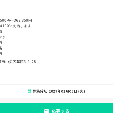
,500円〜363,350円
は100％支給します
当
あり
当
当
当
市中央区薬院3-1-28
募集締切:2027年01月05日 (火)
応募する