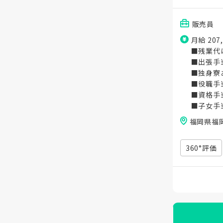
販売員
月給 207
■残業代
■出張手
■独身寮
■役職手
■資格手
■子女手
福岡県福岡
360°評価