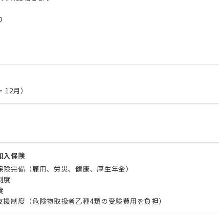
り
・12月）
）
加入保険
保険完備（雇用、労災、健康、厚生年金）
制度
度
支援制度（危険物取扱者乙種4類の受験費用を負担）