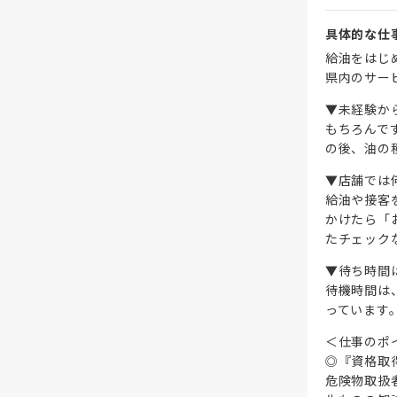
具体的な仕
給油をはじ
県内のサー
▼未経験か
もちろんで
の後、油の
▼店舗では
給油や接客
かけたら「
たチェック
▼待ち時間
待機時間は
っています。
＜仕事のポ
◎『資格取
危険物取扱