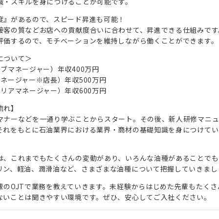
識・スキルを身につけることが可能です。
度』があるので、スピード昇進も可能！
接客の質などお店への貢献度合いに合わせて、昇進できる仕組みです
評価するので、モチベーションを維持しながら働くことができます。
について＞
サブマネージャー）年収400万円
マネージャー※店長）年収500万円
エリアマネージャー）年収600万円
流れ】
マナーなどを一通り学ぶことからスタート。その後、新人研修マニ
それをもとに石油業界における業界・商材の基礎知識を身につけてい
は、これまでもたくさんの変動があり、いろんな油種があることでも
リン、軽油、潤滑油など、さまざまな油種について把握していきまし
輩のOJTで業務を教えていきます。未経験からはじめた先輩もたくさ
ないことは聞きやすい環境です。ぜひ、安心してご入社ください。