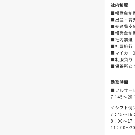
社内制度
■報奨金制
■出産・育
■交通費支
■報奨金制
■社内禁煙
■社員旅行
■マイカー
■制服貸与
■保養所あ
勤務時間
■フルサー
7：45～2
＜シフト例
7：45～16
8：00～17
11：00～2