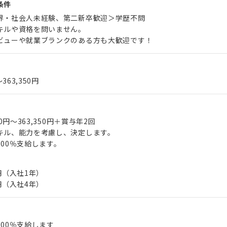
条件
界・社会人未経験、第二新卒歓迎＞学歴不問
キルや資格を問いません。
ビューや就業ブランクのある方も大歓迎です！
〜363,350円
00円～363,350円＋賞与年2回
キル、能力を考慮し、決定します。
00％支給します。
円（入社1年）
円（入社4年）
00％支給します