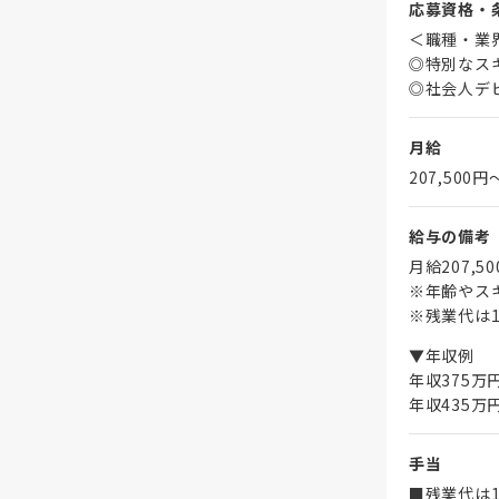
応募資格・
＜職種・業
◎特別なス
◎社会人デ
月給
207,500円
給与の備考
月給207,5
※年齢やス
※残業代は1
▼年収例
年収375万
年収435万
手当
■残業代は1