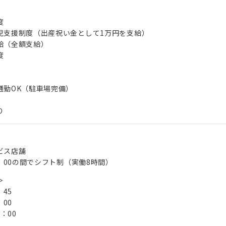
度
児支援制度（出産祝い金として1万円を支給）
給（全額支給）
度
通勤OK（駐車場完備）
り
ビス店舗
0：00の間でシフト制（実働8時間）
＞
：45
：00
0：00