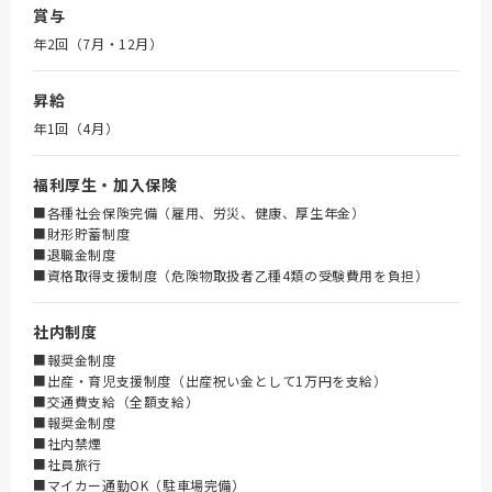
賞与
年2回（7月・12月）
昇給
年1回（4月）
福利厚生・加入保険
■各種社会保険完備（雇用、労災、健康、厚生年金）
■財形貯蓄制度
■退職金制度
■資格取得支援制度（危険物取扱者乙種4類の受験費用を負担）
社内制度
■報奨金制度
■出産・育児支援制度（出産祝い金として1万円を支給）
■交通費支給（全額支給）
■報奨金制度
■社内禁煙
■社員旅行
■マイカー通勤OK（駐車場完備）