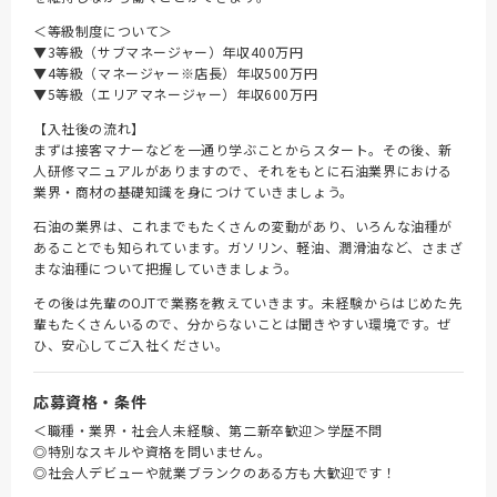
＜等級制度について＞
▼3等級（サブマネージャー）年収400万円
▼4等級（マネージャー※店長）年収500万円
▼5等級（エリアマネージャー）年収600万円
【入社後の流れ】
まずは接客マナーなどを一通り学ぶことからスタート。その後、新
人研修マニュアルがありますので、それをもとに石油業界における
業界・商材の基礎知識を身につけていきましょう。
石油の業界は、これまでもたくさんの変動があり、いろんな油種が
あることでも知られています。ガソリン、軽油、潤滑油など、さまざ
まな油種について把握していきましょう。
その後は先輩のOJTで業務を教えていきます。未経験からはじめた先
輩もたくさんいるので、分からないことは聞きやすい環境です。ぜ
ひ、安心してご入社ください。
応募資格・条件
＜職種・業界・社会人未経験、第二新卒歓迎＞学歴不問
◎特別なスキルや資格を問いません。
◎社会人デビューや就業ブランクのある方も大歓迎です！