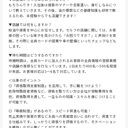
もちろんです！入社後は接客のマナーや言葉遣い、身だしなみにつ
いて教えていきます。その後、油の種類などの基礎知識も研修で教
えるため、未経験からでも活躍できます！
▼店舗では何をしますか？
給油や接客を中心にお任せします。セルフの店舗に関しては、お客
様の困っている様子を見かけたら「お困りですか？」と声掛けを実
施。その際に会員カードの提案や車の整備といったチェックなども
します。
▼待ち時間はどうするのですか？
待機時間は、会員カードに加入されるお客様の会員情報の登録業務
や店舗の清掃などを行なっています。1日あたり400名～500名程度
が来店。お客様対応は5～6名で対応しています。
＜仕事のポイント＞
◎『資格取得支援制度』を活用して、手に職をつけよう！
危険物取扱者資格など、資格を取りたい方は会社が受験費用を負
担。資格取得を通して、一生ものの知識・スキルを身につけること
が可能です。
◎『等級制度』があるので、スピード昇進も可能！
売上実績や接客の質などお店への貢献度合いに合わせて、昇進でき
る仕組みです。しっかりと頑張りを評価するので、モチベーション
を維持しながら働くことができます。