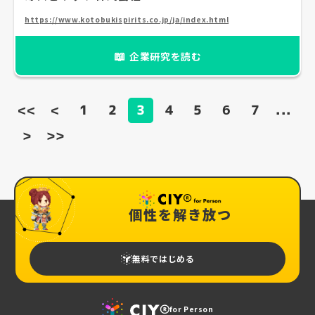
https://www.kotobukispirits.co.jp/ja/index.html
📖
企業研究を読む
<<
<
1
2
3
4
5
6
7
...
>
>>
個性を解き放つ
無料ではじめる
for Person