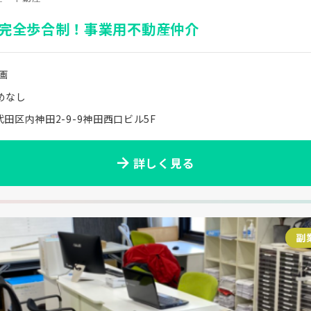
完全歩合制！事業用不動産仲介
画
めなし
田区内神田2-9-9神田西口ビル5F
詳しく見る
副