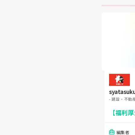
syatas
- 建設・不動
【福利厚
編集者