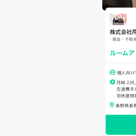
株式会社
- 建設・不動
ルームア
個人向け
月給 220
交通費手
宅地建物
長野県長野